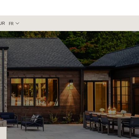
FR
UR