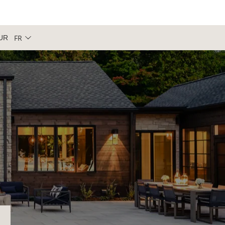
FR
UR